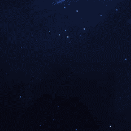
银行级加密
数据经SSL/TLS协议全程加密，避免内容被截取或
篡改。
9游官网登录入口网页版
9游官网登录入口网页版官方网站
宝
【KY1.AC】官网认证:手机版、app下
su
载、登录入口、官方网站、网页版、
平台、网址、地址、注册、娱乐，9游
官网登录入口网页版(中国)官方网站欢