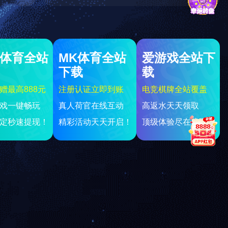
2024 年度行业推荐平台
环节的数据隐私始终处于安全状态。