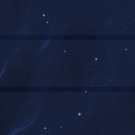
网页版·官方端网站-九游(中
您的数据将被加密存储于中
行持续优化。
层防护系统等方式避免泄露
6. 联系我们
定位、通知等授权，也可申
若您在使用过程中有隐私相关疑问或
们取得联系，我们会尽快处
荣誉与奖项
版 致力于为用户提供优质的体育赛事服务，平台在安全合规、技