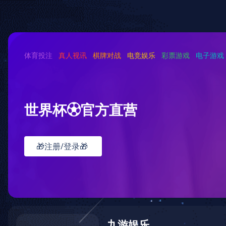
1. 引言与声明
本平台致力于打造一个值得信赖的9游官网登录
们重视用户信息的保密与使用安全。使用服务即
的所有内容。
3. 信息使用目的