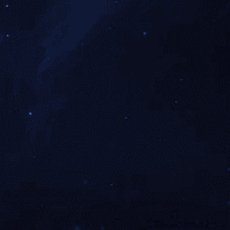
多重身份验证
支持二次验证机制，结合设备识别与登录行为分
析。
联系我们
快速导航
鸡市渭滨区经二路491号
App下载
关于我们
pport@l-n-f.com
隐私政策
用户协议
网站地图