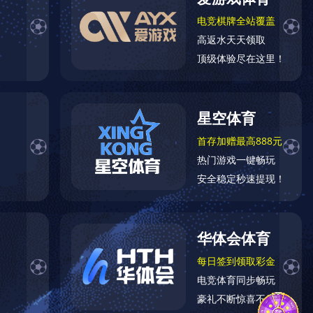
国大陆地区的服务器，并通过访问权限管理、多
与误用。
建议，请通过 support@l-n-f.com 与我
理。
术创新等领域屡获殊荣。