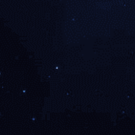
阿斯报导马竞对贝尔纳尔感兴
近日，西班牙《阿斯报》报道称，马
2026-05-26
9游官网登录入口网页版
9游官网登录入口网页版官方网站
宝
【KY1.AC】官网认证:手机版、app下
s
载、登录入口、官方网站、网页版、
平台、网址、地址、注册、娱乐，9游
官网登录入口网页版(中国)官方网站欢
迎大家选择真正的官方通道，同时我
们提供全天候7x24小时在线服务，第
一时间处理各类问题，正规集团平台
有保障，欢迎体验！