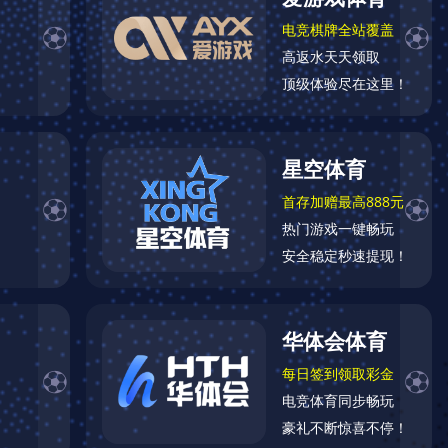
首页
/
体育焦点
备。这一事件不仅涉及两位知名教练之间的
景、穆里尼奥的影响力、皇马的现状、以及
黑期间取得了辉煌战绩。作为一名优秀的战术
因此不断提升自己的执教水平。