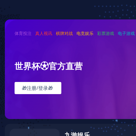
9游官网登录入口网
欢迎访问
9游官网登录入口网页版
，提
每日同步更新千场