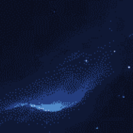
最终，通过系统性的训练及科学合理的数
只要保持专注并全力以赴，就一定能实现
总结：
综上所述，弗里克对于穆帅可能重返皇马
静，并清晰规划自己的发展路径。从个人
展望未来，无论究竟是谁将成为新的皇马
爱足球的人而言，不论结果如何，我们都
上一篇：