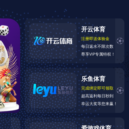
注册入口
球体育赛事与数据服务
据内容， 支持
APP下载
与
网页使用
，
态，掌握比赛节奏。