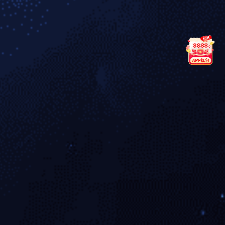
的是哪个级别或风格迥异的对手。他坚信，
信心。在面对激烈竞争时，他始终保持冷
同构成了此番讨论的重要基石。
每位教练都有自己的价值和使命。而对于热
下一篇：